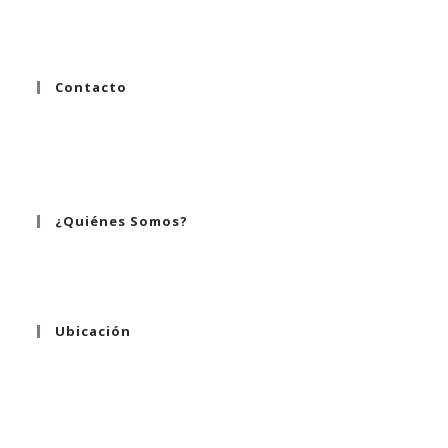
Contacto
hola@alinnea.mx
whatsapp 55 8058 9542
tel. 55 2124 1223 ; 55 8058 9542
¿Quiénes Somos?
¿Quiénes somos?
Ubicación
Hortensia 130
Col. Sta. Ma. la Ribera
C.P. 06400