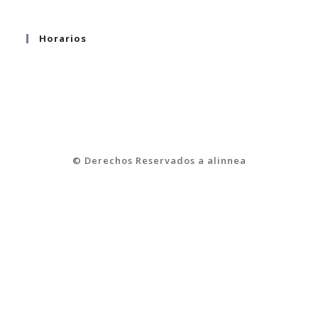
Ciudad de México
Horarios
Lunes a Viernes 9:00 a.m. - 6:00 p.m.
Sábado 9:00 a.m. - 2:00 p.m.
© Derechos Reservados a alinnea