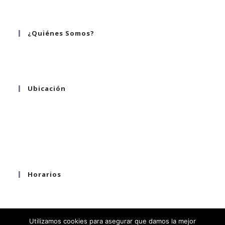
tel. 55 2124 1223 ; 55 8058 9542
¿Quiénes Somos?
¿Quiénes somos?
Ubicación
Hortensia 130
Col. Sta. Ma. la Ribera
C.P. 06400
Ciudad de México
Horarios
Lunes a Viernes 9:00 a.m. - 6:00 p.m.
Sábado 9:00 a.m. - 2:00 p.m.
Utilizamos cookies para asegurar que damos la mejor