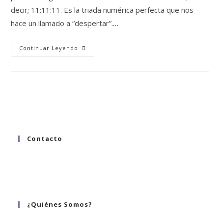
decir; 11:11:11. Es la triada numérica perfecta que nos
hace un llamado a “despertar”.…
Continuar Leyendo
Contacto
hola@alinnea.mx
whatsapp 55 8058 9542
tel. 55 2124 1223 ; 55 8058 9542
¿Quiénes Somos?