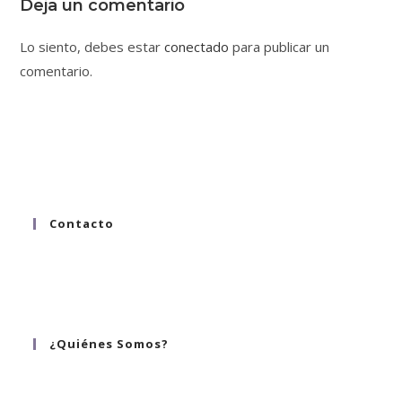
Deja un comentario
Lo siento, debes estar
conectado
para publicar un
comentario.
Contacto
hola@alinnea.mx
whatsapp 55 8058 9542
tel. 55 2124 1223 ; 55 8058 9542
¿Quiénes Somos?
¿Quiénes somos?