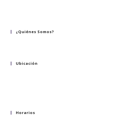
hola@alinnea.mx
whatsapp 55 8058 9542
tel. 55 2124 1223 ; 55 8058 9542
¿Quiénes Somos?
¿Quiénes somos?
Ubicación
Hortensia 130
Col. Sta. Ma. la Ribera
C.P. 06400
Ciudad de México
Horarios
Lunes a Viernes 9:00 a.m. - 6:00 p.m.