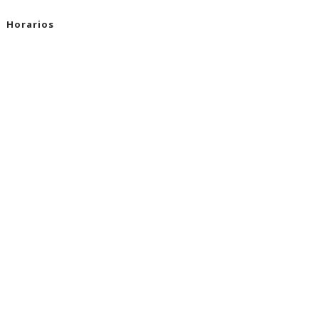
Horarios
unes a Viernes 9:00 a.m. - 6:00 p.m.
ábado 9:00 a.m. - 2:00 p.m.