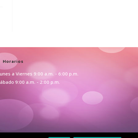
Horarios
unes a Viernes 9:00 a.m. - 6:00 p.m.
ábado 9:00 a.m. - 2:00 p.m.