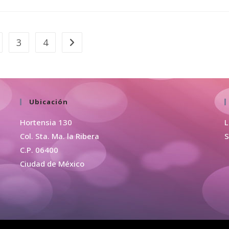
3
4
Ubicación
Hortensia 130
L
Col. Sta. Ma. la Ribera
S
C.P. 06400
Ciudad de México